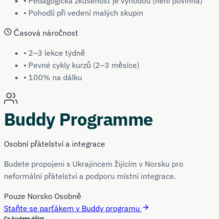
• Pedagogická zkušenost je výhodou (není povinná)
• Pohodlí při vedení malých skupin
Časová náročnost
• 2–3 lekce týdně
• Pevné cykly kurzů (2–3 měsíce)
• 100% na dálku
Buddy Programme
Osobní přátelství a integrace
Budete propojeni s Ukrajincem žijícím v Norsku pro
neformální přátelství a podporu místní integrace.
Pouze Norsko
Osobně
Staňte se parťákem v Buddy programu
Co budete dělat