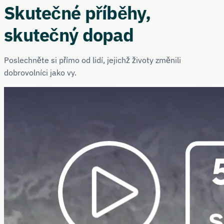
Skutečné příběhy,
skutečný dopad
Poslechněte si přímo od lidí, jejichž životy změnili
dobrovolníci jako vy.