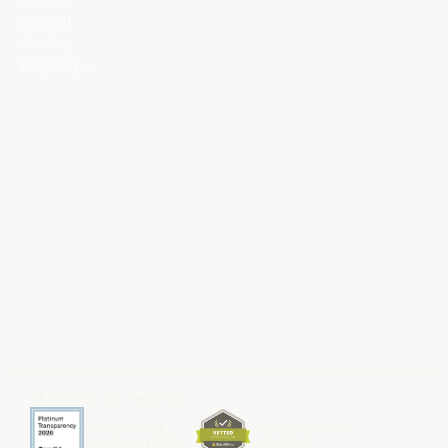
Zobrazit
všechny
programy
→
VERIFIED & TRUSTED
Candid Platinum
GlobalGiving Vetted
Transparency 2026
Organization