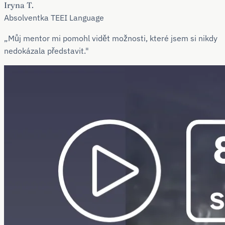
Iryna T.
Absolventka TEEI Language
„Můj mentor mi pomohl vidět možnosti, které jsem si nikdy
nedokázala představit."