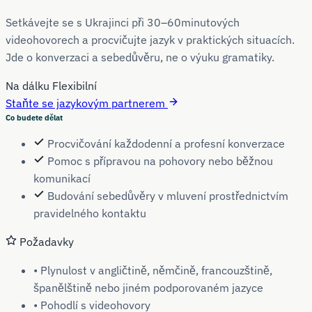
Setkávejte se s Ukrajinci při 30–60minutových
videohovorech a procvičujte jazyk v praktických situacích.
Jde o konverzaci a sebedůvěru, ne o výuku gramatiky.
Na dálku
Flexibilní
Staňte se jazykovým partnerem
Co budete dělat
Procvičování každodenní a profesní konverzace
Pomoc s přípravou na pohovory nebo běžnou
komunikací
Budování sebedůvěry v mluvení prostřednictvím
pravidelného kontaktu
Požadavky
• Plynulost v angličtině, němčině, francouzštině,
španělštině nebo jiném podporovaném jazyce
• Pohodlí s videohovory