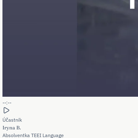
--:--
Účastník
Iryna B.
Absolventka TEEI Language