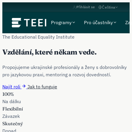
Přihlásit se
Čeština
Programy
Pro účastníky
Zap
The Educational Equality Institute
Vzdělání, které někam
vede.
Propojujeme ukrajinské profesionály a ženy s dobrovolníky
pro jazykovou praxi, mentoring a rozvoj dovedností.
Najít roli
Jak to funguje
100%
Na dálku
Flexibilní
Závazek
Skutečný
Dopad