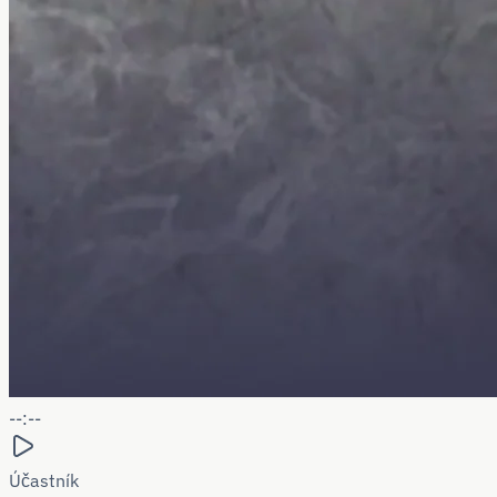
--:--
Účastník