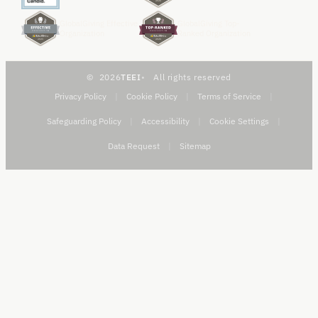
GlobalGiving Effective
GlobalGiving Top-
Organization
Ranked Organization
2026
TEEI
All rights reserved
Privacy Policy
|
Cookie Policy
|
Terms of Service
|
Safeguarding Policy
|
Accessibility
|
Cookie Settings
|
Data Request
|
Sitemap