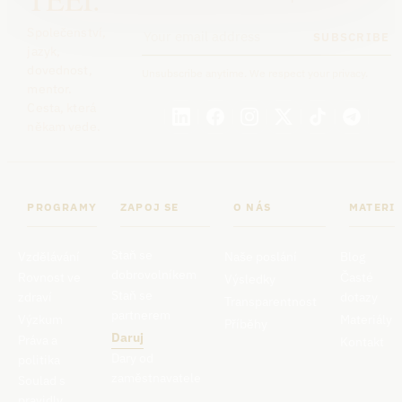
Společenství,
SUBSCRIBE
jazyk,
dovednost,
Unsubscribe anytime. We respect your privacy.
mentor.
Cesta, která
někam vede.
PROGRAMY
ZAPOJ SE
O NÁS
MATERIÁ
Staň se
Vzdělávání
Naše poslání
Blog
dobrovolníkem
Rovnost ve
Časté
Výsledky
Staň se
zdraví
dotazy
Transparentnost
partnerem
Výzkum
Materiály
Příběhy
Daruj
Práva a
Kontakt
Dary od
politika
zaměstnavatele
Soulad s
pravidly