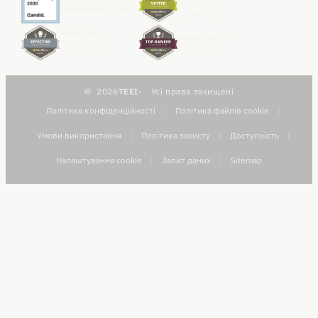
Перевірена
Transparency 2026
Організація
GlobalGiving
GlobalGiving Топ
Ефективна
Організація
Організація
2026
TEEI
Усі права захищені
Політика конфіденційності
|
Політика файлів cookie
|
Умови використання
|
Політика захисту
|
Доступність
|
Налаштування cookie
|
Запит даних
|
Sitemap