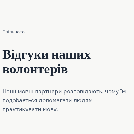
Спільнота
Відгуки наших
волонтерів
Наші мовні партнери розповідають, чому їм
подобається допомагати людям
практикувати мову.
"Допомагати комусь знайти свій голос новою
"Розмови справжні та змістовні. Ми вчимося
"Найкраще, це бачити, як їхня впевненість