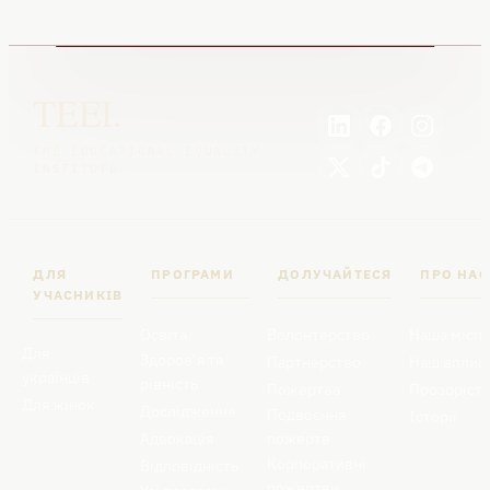
TEEI.
THE EDUCATIONAL EQUALITY
INSTITUTE
ДЛЯ
ПРОГРАМИ
ДОЛУЧАЙТЕСЯ
ПРО НАС
УЧАСНИКІВ
Освіта
Волонтерство
Наша місія
Для
Здоров’я та
Партнерство
Наш вплив
українців
рівність
Пожертва
Прозоріст
Для жінок
Дослідження
Подвоєння
Історії
Адвокація
пожертв
Корпоративні
Відповідність
пожертви