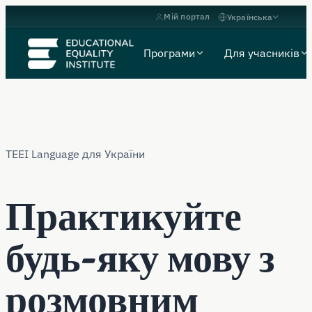
Мій портал
Українська
Програми
Для учасників
TEEI Language для України
Практикуйте
будь-яку мову з
розмовним