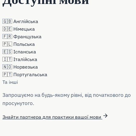
🇬🇧
Англійська
🇩🇪
Німецька
🇫🇷
Французька
🇵🇱
Польська
🇪🇸
Іспанська
🇮🇹
Італійська
🇳🇴
Норвезька
🇵🇹
Португальська
Та інші
Запрошуємо на будь-якому рівні, від початкового до
просунутого.
Знайти партнера для практики вашої мови