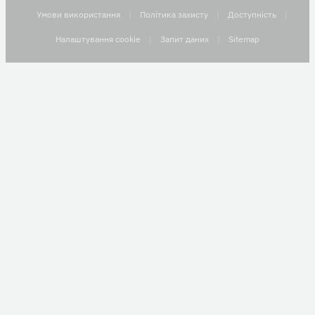
Умови використання
|
Політика захисту
|
Доступність
|
Налаштування cookie
|
Запит даних
|
Sitemap