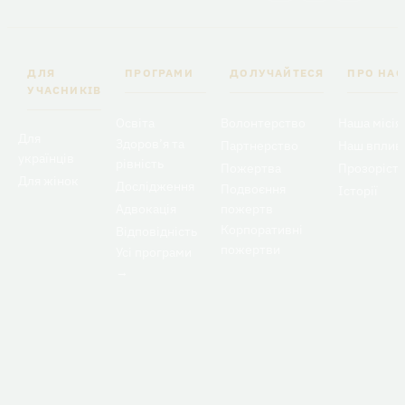
ДЛЯ
ПРОГРАМИ
ДОЛУЧАЙТЕСЯ
ПРО НАС
УЧАСНИКІВ
Освіта
Волонтерство
Наша місія
Для
Здоров’я та
Партнерство
Наш вплив
українців
рівність
Пожертва
Прозоріст
Для жінок
Дослідження
Подвоєння
Історії
Адвокація
пожертв
Корпоративні
Відповідність
пожертви
Усі програми
→