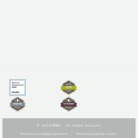
ПЕРЕВІРЕНО ТА НАДІЙНО
GlobalGiving
Candid Platinum
Перевірена
Transparency 2026
Організація
GlobalGiving
GlobalGiving Топ
Ефективна
Організація
Організація
2026
TEEI
Усі права захищені
Політика конфіденційності
|
Політика файлів cookie
|